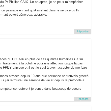
 du Pr Phillipe CAIX. Un an aprés, je ne peux m’empêcher
sse.
 mon passage en tant qu’Assistant dans le service du Pr
mant ouvert généreux, adorable;
Répondre
décès du Pr CAIX en plus de ses qualités humaines il a su
 un traitement à la botuline pour une affection jusque là pas
FREY atipique et il est le seul à avoir accepter de me faire
frances atroces depuis 10 ans que personne ne trouvais graceà
j’ai retrouvé une sérénité de vie et depuis le protocole a
 compétence resteront je pense dans beaucoup de coeurs
Répondre