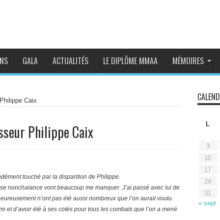
NS
GALA
ACTUALITÉS
LE DIPLÔME MMAA
MÉMOIRES
CALEND
Philippe Caix
L
sseur Philippe Caix
3
10
17
dément touché par la disparition de Philippe.
24
se nonchalance vont beaucoup me manquer. J’ai passé avec lui de
31
ureusement n’ont pas été aussi nombreux que l’on aurait voulu.
« sept
 ami et d’avoir été à ses cotés pour tous les combats que l’on a mené