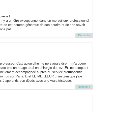
velle !
s il y a un être exceptionnel dans un merveilleux professionnel
oute de cet homme généreux de son sourire et de son savoir
rons pas
Répondre
rofesseur Caix aujourd’hui, je ne saurais dire. Il m’a opéré
avec brio un ratage total en chirurgie du nez. Et, ne comptant
onnellement accompagnée auprès du service d’orthodontie
terrompu sur Paris. Bref LE MEILLEUR chirurgien que j’aie
n. J’apprends son décès avec une vraie tristesse.
Répondre