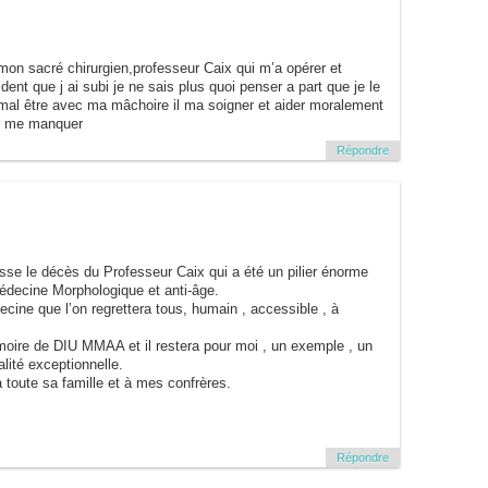
 mon sacré chirurgien,professeur Caix qui m’a opérer et
nt que j ai subi je ne sais plus quoi penser a part que je le
mal être avec ma mâchoire il ma soigner et aider moralement
er me manquer
Répondre
sse le décès du Professeur Caix qui a été un pilier énorme
Médecine Morphologique et anti-âge.
ecine que l’on regrettera tous, humain , accessible , à
oire de DIU MMAA et il restera pour moi , un exemple , un
lité exceptionnelle.
toute sa famille et à mes confrères.
Répondre