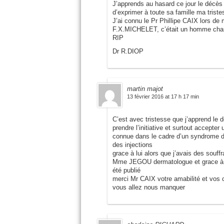
J’apprends au hasard ce jour le décès
d’exprimer à toute sa famille ma triste
J’ai connu le Pr Phillipe CAIX lors de
F.X.MICHELET, c’était un homme char
RIP
Dr R.DIOP
martin majot
13 février 2016 at 17 h 17 min
C’est avec tristesse que j’apprend le 
prendre l’initiative et surtout accepter
connue dans le cadre d’un syndrome de 
des injections
grace à lui alors que j’avais des souf
Mme JEGOU dermatologue et grace à lui 
été publié
merci Mr CAIX votre amabilité et vos
vous allez nous manquer