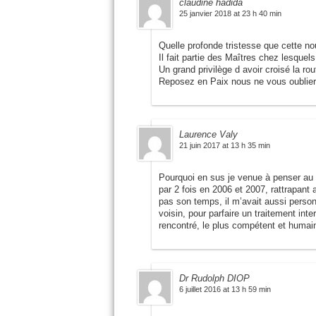
claudine hadida
25 janvier 2018 at 23 h 40 min
Quelle profonde tristesse que cette nou
Il fait partie des Maîtres chez lesquel
Un grand privilège d avoir croisé la r
Reposez en Paix nous ne vous oublie
Laurence Valy
21 juin 2017 at 13 h 35 min
Pourquoi en sus je venue à penser au p
par 2 fois en 2006 et 2007, rattrapant 
pas son temps, il m’avait aussi pers
voisin, pour parfaire un traitement in
rencontré, le plus compétent et humai
Dr Rudolph DIOP
6 juillet 2016 at 13 h 59 min