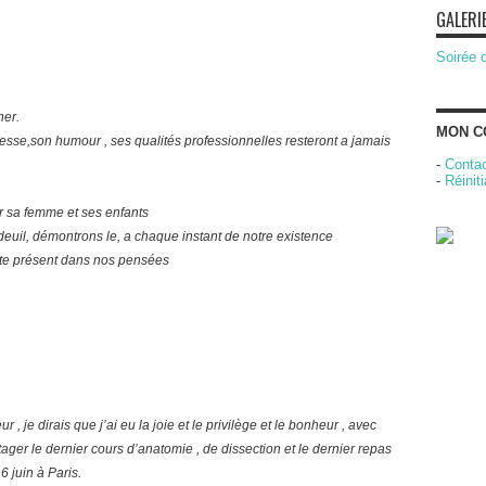
GALERI
Soirée 
her.
MON C
esse,son humour , ses qualités professionnelles resteront a jamais
-
Contac
-
Réinit
 sa femme et ses enfants
uil, démontrons le, a chaque instant de notre existence
reste présent dans nos pensées
 je dirais que j’ai eu la joie et le privilège et le bonheur , avec
tager le dernier cours d’anatomie , de dissection et le dernier repas
6 juin à Paris.