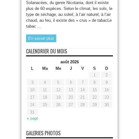
Solanacées, du genre Nicotania, dont il existe
plus de 60 espèces. Selon le climat, les sols, le
type de séchage, au soleil, à l’air naturel, à l’air
chaud, au feu, il existe des « crus » de tabacLe
tabac ...
En savoir plus
CALENDRIER DU MOIS
août 2026
L
Ma
Me
J
V
S
D
1
2
3
4
5
6
7
8
9
10
11
12
13
14
15
16
17
18
19
20
21
22
23
24
25
26
27
28
29
30
31
« sept
GALERIES PHOTOS