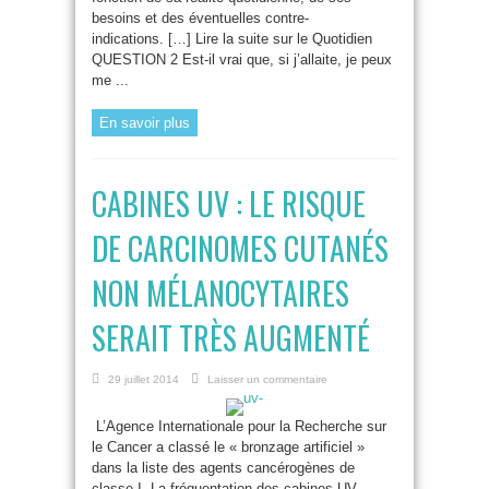
besoins et des éventuelles contre-
indications. […] Lire la suite sur le Quotidien
QUESTION 2 Est-il vrai que, si j’allaite, je peux
me ...
En savoir plus
CABINES UV : LE RISQUE
DE CARCINOMES CUTANÉS
NON MÉLANOCYTAIRES
SERAIT TRÈS AUGMENTÉ
29 juillet 2014
Laisser un commentaire
L’Agence Internationale pour la Recherche sur
le Cancer a classé le « bronzage artificiel »
dans la liste des agents cancérogènes de
classe I. La fréquentation des cabines UV,