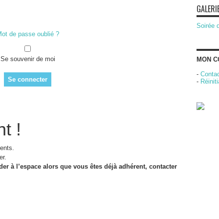
GALERI
Soirée 
ot de passe oublié ?
Se souvenir de moi
MON C
-
Contac
-
Réinit
t !
ents.
er.
der à l’espace alors que vous êtes déjà adhérent, contacter