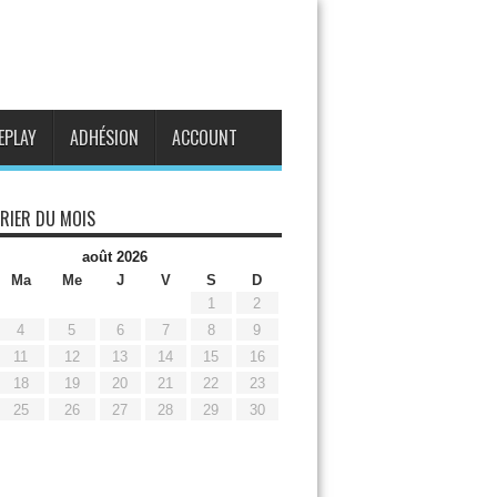
EPLAY
ADHÉSION
ACCOUNT
RIER DU MOIS
août 2026
Ma
Me
J
V
S
D
1
2
4
5
6
7
8
9
11
12
13
14
15
16
18
19
20
21
22
23
25
26
27
28
29
30