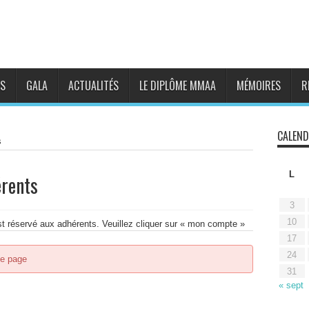
S
GALA
ACTUALITÉS
LE DIPLÔME MMAA
MÉMOIRES
R
CALEND
s
L
érents
3
10
t réservé aux adhérents. Veuillez cliquer sur « mon compte »
17
24
te page
31
« sept